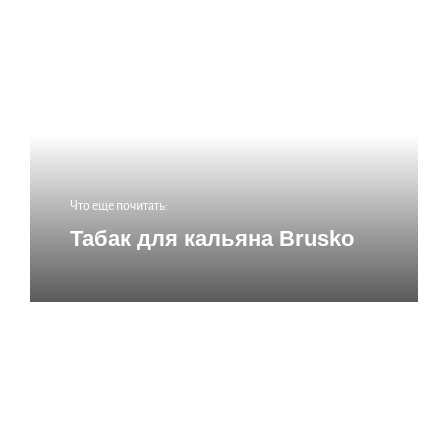
ОСТАВИТЬ КОММЕНТАРИЙ
Ваш адрес email не будет опубликован.
Обязательные поля помечены
*
Комментарий
*
Что еще почитать:
Табак для кальяна Brusko
Имя
*