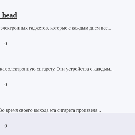
 head
з электронных гаджетов, которые с каждым днем все...
·
0
ках электронную сигарету. Эти устройства с каждым...
·
0
Во время своего выхода эта сигарета произвела...
·
0